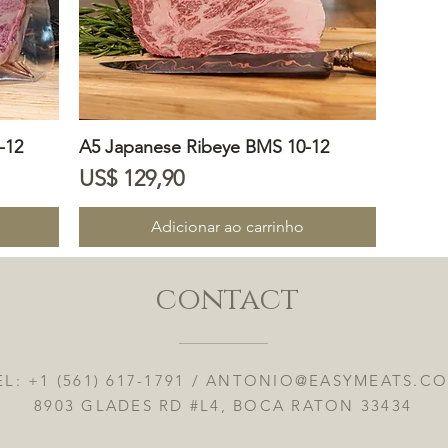
-12
A5 Japanese Ribeye BMS 10-12
Visualização rápida
Preço
US$ 129,90
Adicionar ao carrinho
contact
EL: +1 (561) 617-1791 /
ANTONIO@EASYMEATS.C
8903 GLADES RD #L4, BOCA RATON 33434