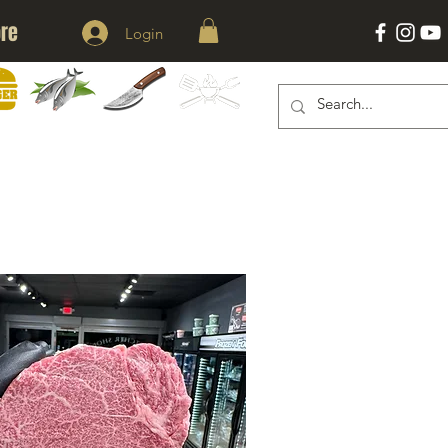
re
Login
KNIVES
ACESSORIES
ERS
SEAFOOD