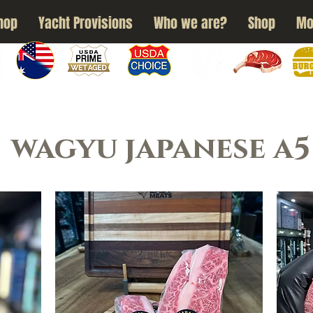
hop
Yacht Provisions
Who we are?
Shop
Mo
N
WAGYU
USDA PRIME
USDA CHOICE
GRASS FED
DRY AGED
BURG
wagyu japanese a5