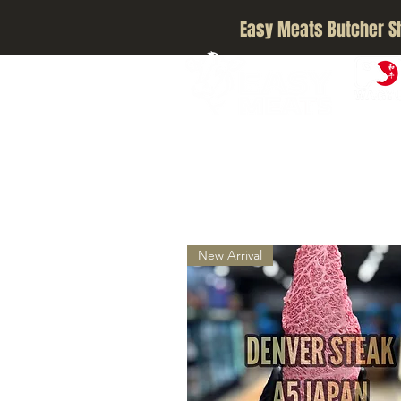
Easy Meats Butcher S
A5 JAPA
New Arrival