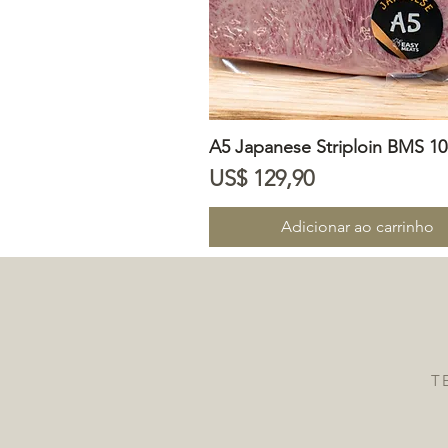
A5 Japanese Striploin BMS 10
Visualização rápida
Preço
US$ 129,90
Adicionar ao carrinho
T