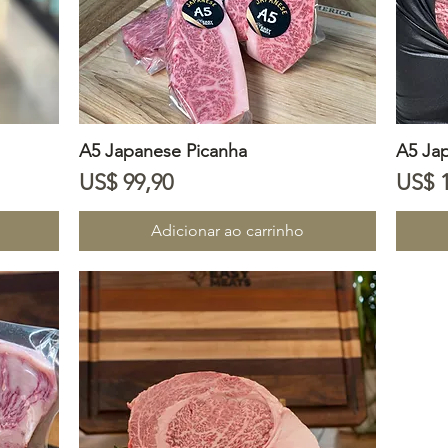
A5 Japanese Picanha
Visualização rápida
A5 Ja
Preço
Preç
US$ 99,90
US$ 
Adicionar ao carrinho