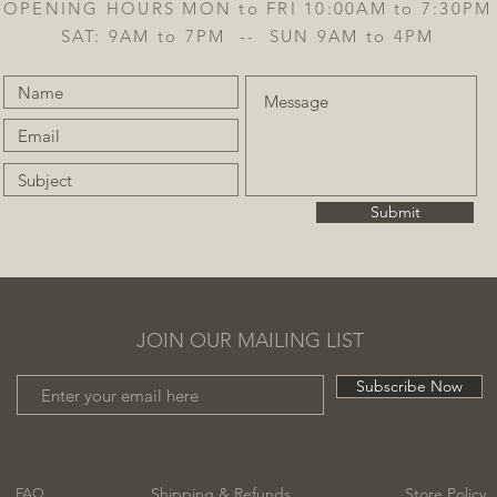
OPENING HOURS MON to FRI 10:00AM to 7:30PM
SAT: 9AM to 7PM -- SUN 9AM to 4PM
Submit
JOIN OUR MAILING LIST
Subscribe Now
Shipping & Refunds
Store Policy
FAQ