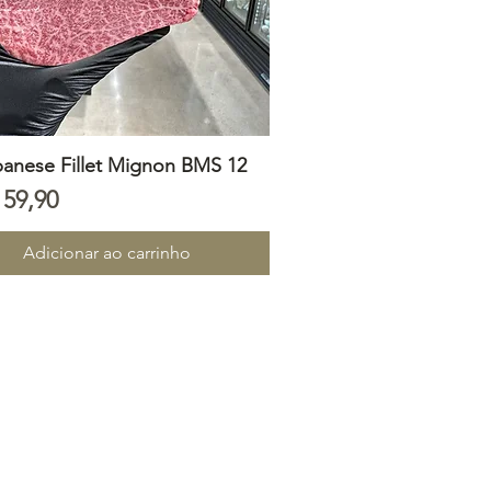
panese Fillet Mignon BMS 12
Visualização rápida
o
159,90
Adicionar ao carrinho