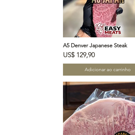
A5 Denver Japanese Steak
Visualização rápida
Preço
US$ 129,90
Adicionar ao carrinho