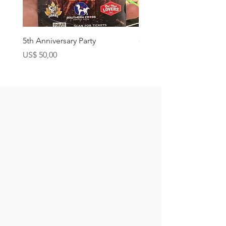
5th Anniversary Party
Grass Fed Ribeye
Preço
Preço
US$ 50,00
US$ 22,90