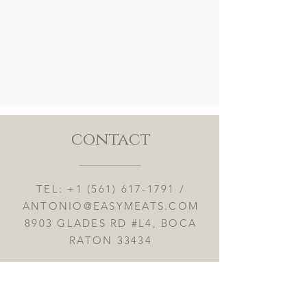
contact
TEL:
+1 (561) 617-1791
/
ANTONIO@EASYMEATS.COM
8903 GLADES RD #L4, BOCA
RATON 33434
OPENING HOURS MON to FRI
10:00AM to 7:30PM