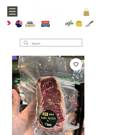
A5 JAPAN
WAGY
USDA PRIME
USDA CHOICE
GRASS FED
SEAFOOD
BURGERS
KNIVES
U